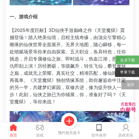
一、游戏介绍
【2025年度巨献】3D仙侠手游巅峰之作《天堂魔狱》震
撼登场！踏入绝美仙境，启程主线奇缘，由顶尖引擎精心
雕琢的仙侠世界全面展开。无界大地图，随心瞬移，每一
处细腻场景等你来自由探索。五大职业，各具特色，任你
挑选，开启专属修仙之旅。即时战斗，热血江湖，恩怨情
安卓下载
仇即刻上演！历经磨砺，等级飙升，转生飞仙，攀登魔狱
苹果下载
之巅，成就无上荣耀。真实社交，精准匹配，修仙路上不
再孤单。《天堂魔狱》独创情缘系统，助你邂逅命中注定
返回
的另一半，共建梦幻家园，双修共进，修为提升快人一
步！此刻，仙侠之旅已为你铺展，你，准备好了吗？《天
堂魔狱》，等你来战！
预约领充值卡
首页
游戏
软件推荐
游戏资讯