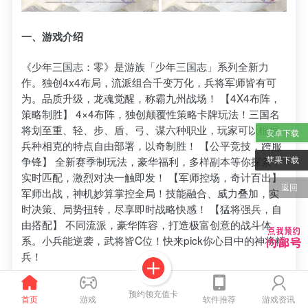
一、游戏介绍
《少年三国志：零》是游族「少年三国志」系列全新力
作。独创4x4布局，流派组合千变万化，兵将军师皆有可
为。品质升级，龙魂觉醒，称霸九州战场！ 【4X4布阵，
策略制胜】 4×4布阵，独创颠覆性策略卡牌玩法！三国名
将划至重、轻、步、盾、弓、谋六种职业，玩家可以根据
安卓下载
兵种相克的特点自由部署，以奇制胜！ 【公平竞技，跨服
苹果下载
争锋】 全新赛季制玩法，豪华福利，多样副本等你探索！
实时匹配，激烈对决一触即发！ 【军师控场，奇计百出】
返回
军师出战，神机妙算掌控全局！技能融合、威力叠加，实
时决策、局势扭转，尽享即时战略快感！ 【猛将强兵，自
由搭配】 不同流派，豪华阵容，打造极富创意的战斗体
系。小兵能逆袭，武将皆C位！快来pick你心目中的神将精
兵！
预约领充值卡
首页
游戏
软件推荐
游戏资讯