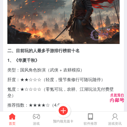
二、目前玩的人最多手游排行榜前十名
1、《华夏千秋》
类型：国风角色扮演（武侠 + 农耕模拟）
肝度：★★☆☆☆（轻度，慢节奏修行可随玩随停）
氪度：★☆☆☆☆（零氪可玩，农耕、江湖玩法无付费壁
垒）
推荐指数：★★★★☆（4.6/5）
点评：实测下来最戳我的是它把 “江湖快意” 和 “农耕慢活”
揉得特别顺 —— 既能闯江湖打副本，还能扛着锄头开荒种
预约领充值卡
首页
游戏
软件推荐
游戏资讯
地，翻地播种的细节超有代入感。战斗首创 “力量值消