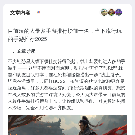
文章内容
目前玩的人最多手游排行榜前十名，当下流行玩
的手游推荐2025
一、文章导读
不少社恐星人线下躲社交躲得飞起，线上却爱扎进人多的手
游里 —— 这里不用面对面尬聊，敲几句 “开怪了”“求奶” 就
能和队友组队打本，连社恐都能慢慢攒出一群 “线上搭子。
毕竟在游戏里，共同扛BOSS、抢资源的默契比尬聊更容易
拉近距离，好多人都靠这交到了能长期组队的真朋友。想找
在线人数多的手游怕踩坑？别慌，今天为大家带来目前玩的
人最多手游排行榜前十名，让你组队秒匹配，社交频道热闹
不冷场，完全不用怕凑不齐队友。