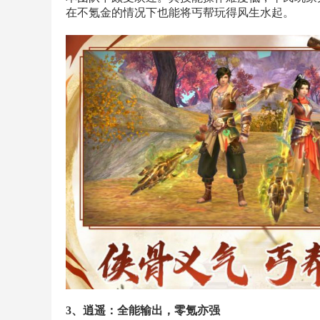
在不氪金的情况下也能将丐帮玩得风生水起。
3、逍遥：全能输出，零氪亦强