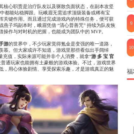
其核心职责是治疗队友以及驱散负面状态，在副本攻坚
伍中都能站稳脚跟。玩峨眉无需追求顶级装备或稀有宝
挥关键作用。而且通过完成游戏内的特殊任务，便可获
9
燕子坞副本时，峨眉凭借 “清心普善咒” 持续为队友恢
操作与对时机的把握，也能成为团队中的 MVP。
手游
的世界中，不少玩家觉得氪金是变强的唯一道路，
10
羡慕。但大家或许不知道，游戏里那些看似出手阔绰
量充值，实际来源可能并非个人消费，就拿“
游 多 宝 官
让普通玩家也能拥有土豪般的游戏体验。不过，游戏世界
低，用心体验剧情、享受探索乐趣，才是游戏真正的魅
福