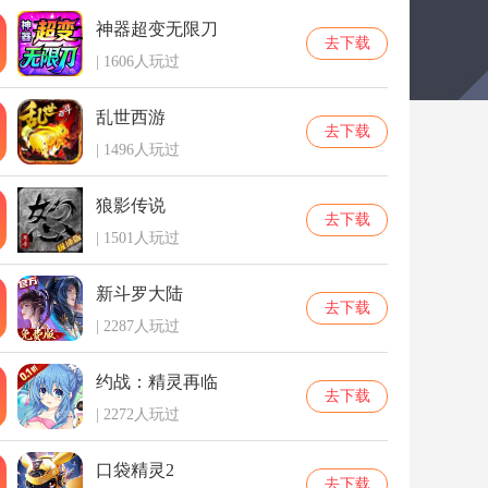
神器超变无限刀
去下载
| 1606人玩过
乱世西游
去下载
| 1496人玩过
狼影传说
去下载
| 1501人玩过
新斗罗大陆
去下载
| 2287人玩过
约战：精灵再临
去下载
| 2272人玩过
口袋精灵2
去下载