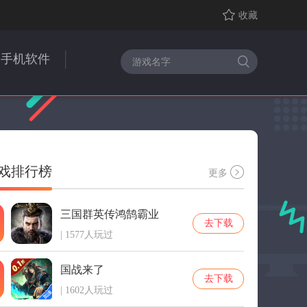
收藏
手机软件
戏排行榜
更多
三国群英传鸿鹄霸业
去下载
| 1577人玩过
国战来了
去下载
| 1602人玩过