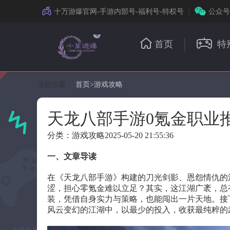
十万游爆官网-手游内部号-福利号-特权号
公众号
首页
特
当前位置：
首页
>
游戏攻略
天龙八部手游0氪金职业
分类：游戏攻略
2025-05-20 21:55:36
一、文章导读
在《天龙八部手游》构建的刀光剑影、恩怨情仇的
涩，担心零氪金难以立足？其实，这江湖广袤，总
装，凭借自身实力与策略，也能闯出一片天地。接
风云变幻的江湖中，以最少的投入，收获最纯粹的