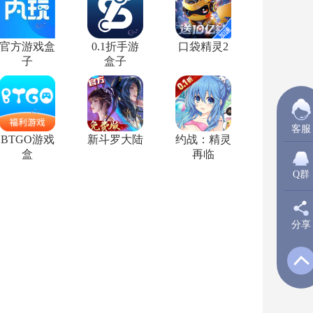
官方游戏盒
0.1折手游
口袋精灵2
子
盒子
客服
BTGO游戏
新斗罗大陆
约战：精灵
盒
再临
Q群
分享
新
Q