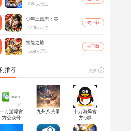
| 2381人玩过
少年三国志：零
去下载
| 1718人玩过
冒险之旅
去下载
| 1658人玩过
利推荐
更多
十万游爆官
九州八荒录
十万游爆官
方公众号
方Q群