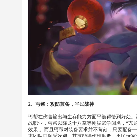
2、丐帮：攻防兼备，平民战神
丐帮在伤害输出与生存能力方面平衡得恰到好处。
战职业，丐帮以降龙十八掌等刚猛武学闻名，“亢龙
效果 。而且丐帮对装备要求并不苛刻，只要配备
本团队中颇受欢迎。其技能操作难度低，平民玩家