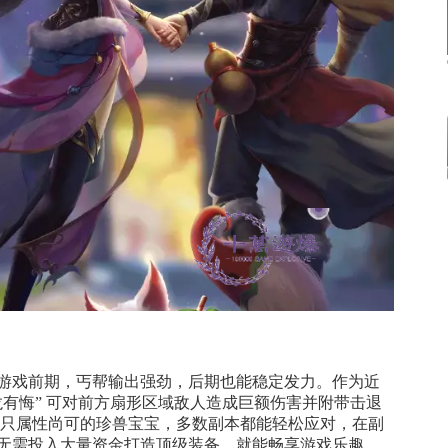
游戏前期，丐帮输出强劲，后期也能稳定发力。作为近
有悔” 可对前方扇形区域敌人造成巨额伤害并附带击退
一只属性尚可的珍兽宝宝，多数副本都能轻松应对，在副
无需投入大量资金打造顶级装备，就能畅享游戏乐趣，