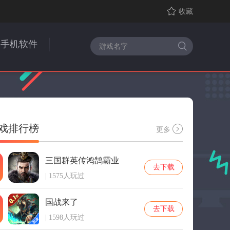
收藏
手机软件
戏排行榜
更多
三国群英传鸿鹄霸业
去下载
| 1575人玩过
国战来了
去下载
| 1598人玩过