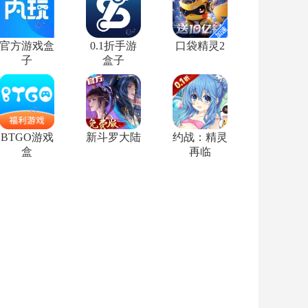
官方游戏盒
0.1折手游
口袋精灵2
子
盒子
BTGO游戏
新斗罗大陆
约战：精灵
盒
再临