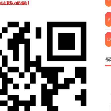
点击获取内部福利
】
9
10
福