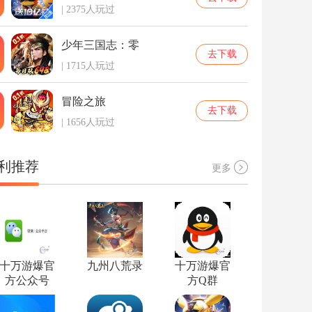
| 2375人玩过
少年三国志：零
去下载
| 1715人玩过
冒险之旅
去下载
| 1656人玩过
利推荐
更多
十万游爆官
九州八荒录
十万游爆官
方公众号
方Q群