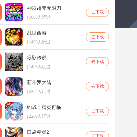
神器超变无限刀
去下载
| 1603人玩过
乱世西游
去下载
| 1493人玩过
狼影传说
去下载
| 1496人玩过
新斗罗大陆
去下载
| 2284人玩过
约战：精灵再临
去下载
| 2269人玩过
口袋精灵2
去下载