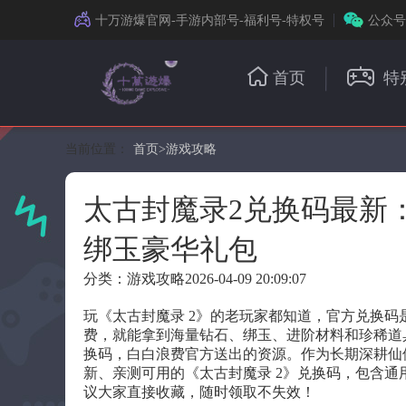
十万游爆官网-手游内部号-福利号-特权号
公众号
首页
特
当前位置：
首页
>
游戏攻略
太古封魔录2兑换码最新：
绑玉豪华礼包
分类：游戏攻略
2026-04-09 20:09:07
玩《太古封魔录 2》的老玩家都知道，官方兑换
费，就能拿到海量钻石、绑玉、进阶材料和珍稀道
换码，白白浪费官方送出的资源。作为长期深耕仙侠手
新、亲测可用的《太古封魔录 2》兑换码，包含通
议大家直接收藏，随时领取不失效！