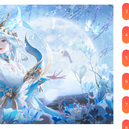
3
4
5
6
7
8