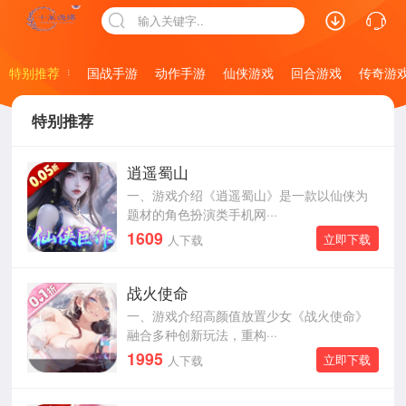
输入关键字..
特别推荐
修仙手游
国战手游
动作手游
仙侠游戏
回合游戏
传奇游戏
特别推荐
逍遥蜀山
一、游戏介绍《逍遥蜀山》是一款以仙侠为
题材的角色扮演类手机网···
1609
立即下载
人下载
战火使命
一、游戏介绍高颜值放置少女《战火使命》
融合多种创新玩法，重构···
1995
立即下载
人下载