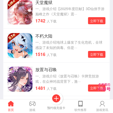
天堂魔狱
一、游戏介绍【2025年度巨献】3D仙侠手游
巅峰之作《天堂魔狱》震···
1742
立即下载
人下载
不朽大陆
一、游戏介绍地球上爆发了生化危机，全球
感染了未知的病毒。你是···
1516
立即下载
人下载
放置与召唤
一、游戏介绍《放置与召唤》卡牌竞技游
戏，在众神对战背景下，激···
1481
立即下载
人下载
天命传说
预约领充值卡
一、游戏介绍《天命传说》是一款经典武侠
首页
游戏
软件推荐
游戏资讯